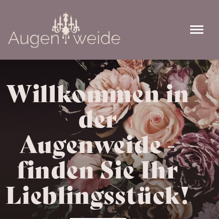
Willkommen in
der
Augenweide -
finden Sie Ihr
Lieblingsstück!